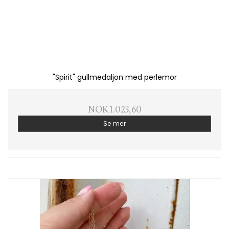
"Spirit" gullmedaljon med perlemor
NOK 1.023,60
Se mer