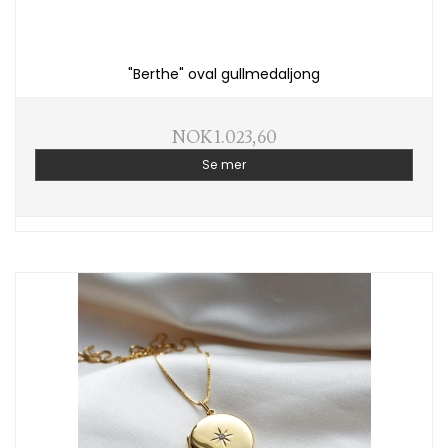
"Berthe" oval gullmedaljong
NOK 1.023,60
Se mer