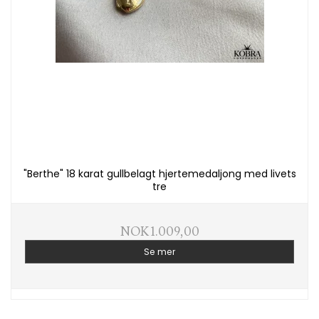
"Berthe" 18 karat gullbelagt hjertemedaljong med livets
tre
NOK 1.009,00
Se mer