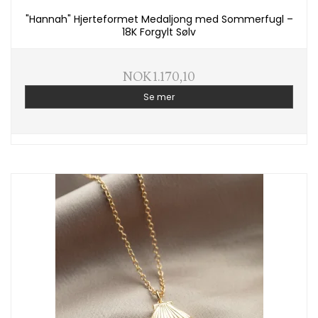
"Hannah" Hjerteformet Medaljong med Sommerfugl –
18K Forgylt Sølv
NOK 1.170,10
Se mer