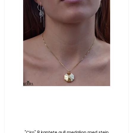
"Ciro" 8 kantete gull medaljon med stein