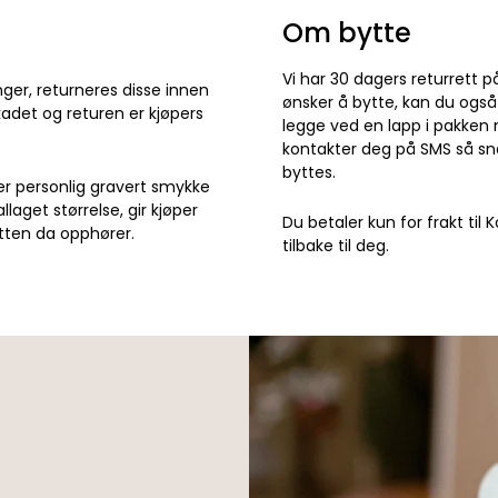
Om bytte
Vi har 30 dagers returrett 
nger, returneres disse innen
ønsker å bytte, kan du også
skadet og returen er kjøpers
legge ved en lapp i pakken 
kontakter deg på SMS så sn
byttes.
er personlig gravert smykke
aget størrelse, gir kjøper
Du betaler kun for frakt til
tten da opphører.
tilbake til deg.