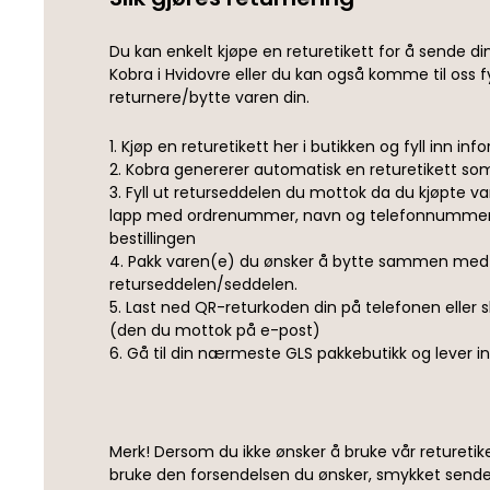
Du kan enkelt kjøpe en returetikett for å sende din b
Kobra i Hvidovre eller du kan også komme til oss f
returnere/bytte varen din.
1. Kjøp en returetikett her i butikken og fyll inn in
2. Kobra genererer automatisk en returetikett so
3. Fyll ut returseddelen du mottok da du kjøpte va
lapp med ordrenummer, navn og telefonnummer t
bestillingen
4. Pakk varen(e) du ønsker å bytte sammen med
returseddelen/seddelen.
5. Last ned QR-returkoden din på telefonen eller sk
(den du mottok på e-post)
6. Gå til din nærmeste GLS pakkebutikk og lever i
Merk! Dersom du ikke ønsker å bruke vår returetik
bruke den forsendelsen du ønsker, smykket sende