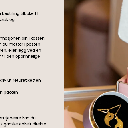
estilling tilbake til
ysisk og
formasjonen din i kassen
m du mottar i posten
ren, eller legg ved en
il den opprinnelige
riv ut returetiketten
nn pakken
etttjeneste kan du
s ganske enkelt direkte