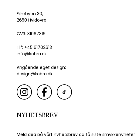
Filmbyen 30,
2650 Hvidovre
CVR: 31067316
Tlf: +45 61702613
info@kobra.dk
Angående eget design:
design@kobra.dk
NYHETSBREV
Meld deg på vårt nyhetsbrev og få siste smykkenyheter