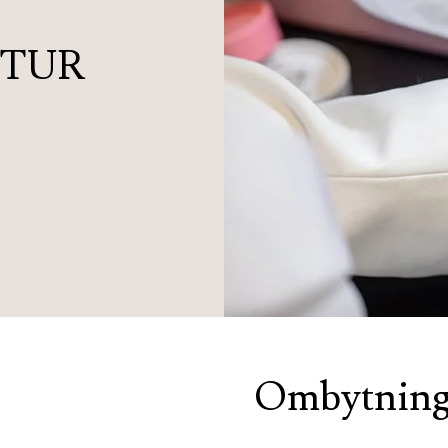
ETUR
Ombytnin