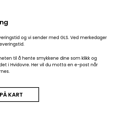
ing
everingstid og vi sender med GLS. Ved merkedager
everingstid.
eten til å hente smykkene dine som klikk og
det i Hvidovre. Her vil du motta en e-post når
rnes.
 PÅ KART