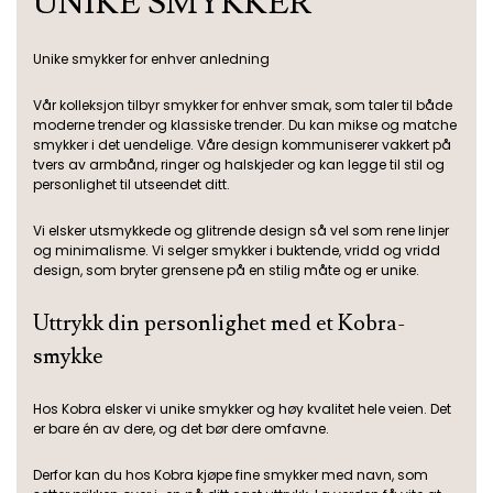
UNIKE SMYKKER
og variasjon. Ved å kombinere forskjellige kjedelengder kan
Hvis du heller vil se hele alfabetet for alle fontene, kan du
du enkelt skape din egen unike stil og fremheve smykkene
klikke
her
og få oversikt.
Unike smykker for enhver anledning
dine på en elegant måte.
Vår kolleksjon tilbyr smykker for enhver smak, som taler til både
moderne trender og klassiske trender. Du kan mikse og matche
smykker i det uendelige. Våre design kommuniserer vakkert på
tvers av armbånd, ringer og halskjeder og kan legge til stil og
personlighet til utseendet ditt.
Vi elsker utsmykkede og glitrende design så vel som rene linjer
og minimalisme. Vi selger smykker i buktende, vridd og vridd
design, som bryter grensene på en stilig måte og er unike.
Uttrykk din personlighet med et Kobra-
smykke
Hos Kobra elsker vi unike smykker og høy kvalitet hele veien. Det
er bare én av dere, og det bør dere omfavne.
Derfor kan du hos Kobra kjøpe fine smykker med navn, som