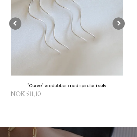
"Curve" øredobber med spiraler i sølv
"Ha
NOK 511,10
NO
Anmeldelser