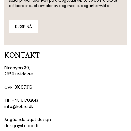
setter prikken over i-en på ditt eget uttrykk. La verden få vite at
det bare er ett eksemplar av deg med et elegant smykke.
KJØP NÅ
KONTAKT
Filmbyen 30,
2650 Hvidovre
CVR: 31067316
Tlf: +45 61702613
info@kobra.dk
Angående eget design:
design@kobra.dk